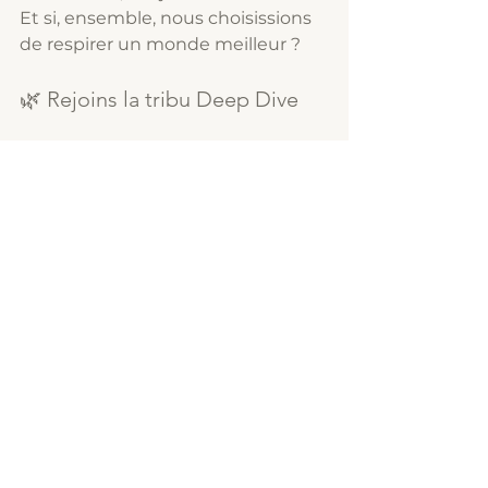
Et si, ensemble, nous choisissions 
de respirer un monde meilleur ?
🌿 Rejoins la tribu Deep Dive
Tu as envie d’aller plus loin sur ton 
chemin d’éveil et de 
transformation ? 
Inscris-toi 
gratuitement
 et reçois :
des pratiques guidées pour 
t’accompagner au quotidien,
des recettes simples et 
naturelles pour nourrir ton 
corps et ton esprit,
des infos incontournables 
pour vivre plus aligné et plus 
conscient.
Parce qu’ensemble, on crée un 