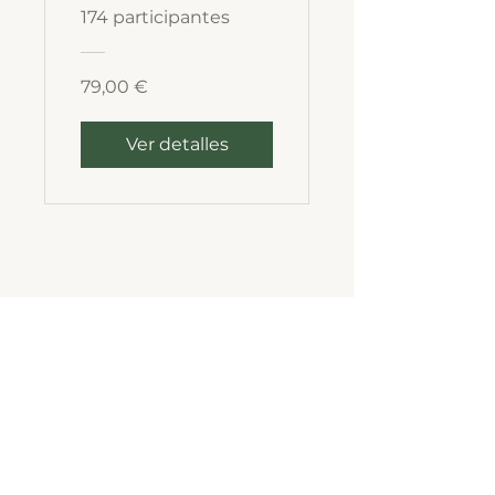
174 participantes
79,00 €
Ver detalles
DEEP DIVE
FOR LIFE
Contact
Mail:
ben@deepdiveforlife.com