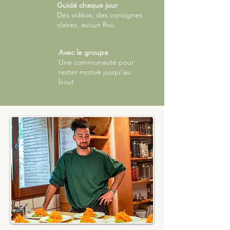
Guidé chaque jour
Des vidéos, des consignes
claires, aucun flou
Avec le groupe
Une communauté pour
rester motivé jusqu’au
bout