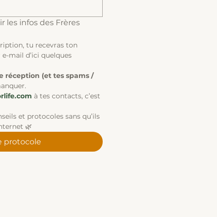
r les infos des Frères 
Après ton inscription, tu recevras ton 
 e-mail d’ici quelques 
de réception (et tes spams / 
manquer.
life.com
 à tes contacts, c’est 
seils et protocoles sans qu’ils 
nternet 🌿
le protocole