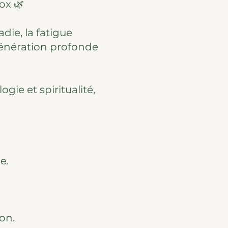
ox 🌿
die, la fatigue
égénération profonde
gie et spiritualité,
e.
on.