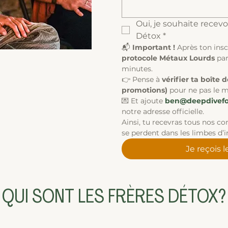
Oui, je souhaite recevoi
Détox
*
📬 
Important ! 
protocole Métaux Lourds
 par
minutes.
👉 Pense à 
vérifier ta boîte 
promotions)
 pour ne pas le 
💌 Et ajoute 
ben@deepdivefor
notre adresse officielle.
Ainsi, tu recevras tous nos con
se perdent dans les limbes d’i
Je reçois 
QUI SONT LES FRÈRES DÉTOX?