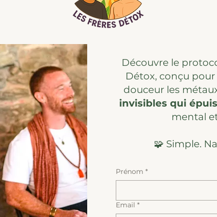
Découvre le protoco
Détox, conçu pour t
douceur les métaux
invisibles qui épui
mental et 
🧩 Simple. Nat
Prénom
*
Email
*