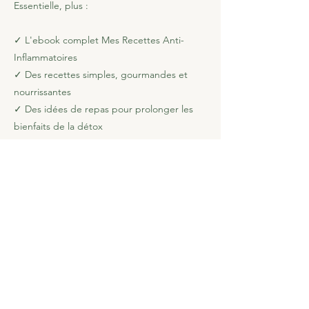
Essentielle, plus :
✓ L'ebook complet Mes Recettes Anti-
Inflammatoires
✓ Des recettes simples, gourmandes et
nourrissantes
✓ Des idées de repas pour prolonger les
bienfaits de la détox
✓ Des ingrédients choisis pour soutenir
l'équilibre du corps et réduire
l'inflammation au quotidien
✓ Une ressource que tu pourras utiliser
encore et encore après la détox
Valeur: 39 €
Ajoute l'ebook pour seulement 19 €
Je choisis la Détox + l'Ebook