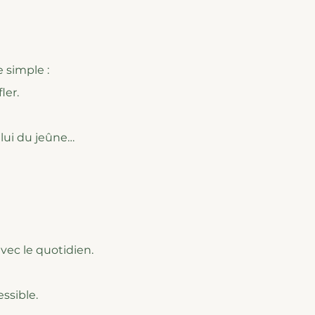
 simple :
ler.
lui du jeûne…
avec le quotidien.
essible.