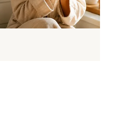
DEEP DIVE
FOR LIFE
Contact
Mail:
ben@deepdiveforlife.com