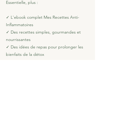
Essentielle, plus :
✓ L'ebook complet Mes Recettes Anti-
Inflammatoires
✓ Des recettes simples, gourmandes et
nourrissantes
✓ Des idées de repas pour prolonger les
bienfaits de la détox
✓ Des ingrédients choisis pour soutenir
l'équilibre du corps et réduire
l'inflammation au quotidien
✓ Une ressource que tu pourras utiliser
encore et encore après la détox
Valeur: 39 €
Ajoute l'ebook pour seulement 19 €
Je choisis la Détox + l'Ebook